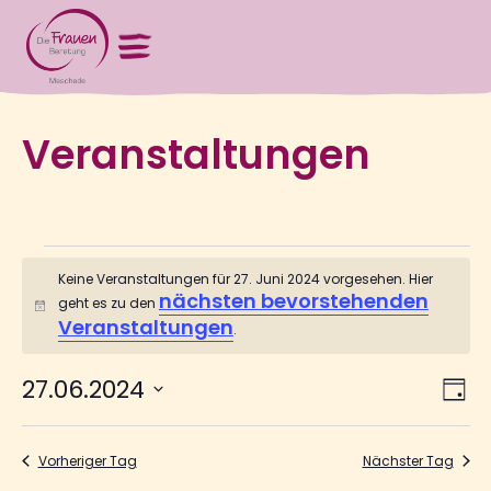
Veranstaltungen
Keine Veranstaltungen für 27. Juni 2024 vorgesehen. Hier
nächsten bevorstehenden
geht es zu den
Hinweis
Veranstaltungen
.
V
Ans
27.06.2024
Tag
Nav
Datum
wählen.
A
Vorheriger Tag
Nächster Tag