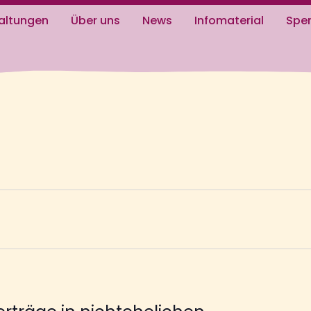
0291 
altungen
Über uns
News
Infomaterial
Spe