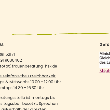
kt
Gefö
291 52171
291 9080482
info(at)frauenberatung-hsk.de
Mitgl
e telefonische Erreichbarkeit:
s & Mittwochs 10.00 – 12.00 Uhr
stags 14.30 – 16.30 Uhr
ratungsstelle ist montags bis
gs tagsüber besetzt. Sprechen
s außerhalb der direkten