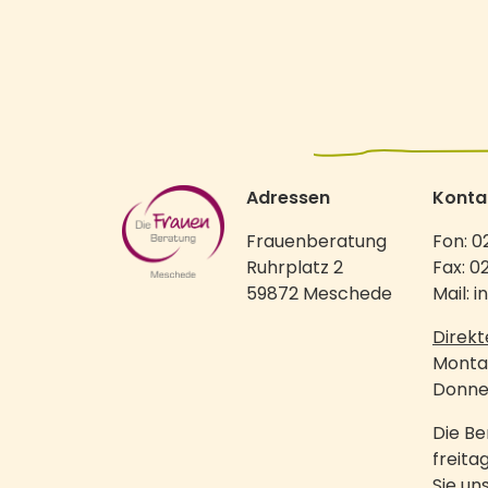
Adressen
Konta
Frauenberatung
Fon: 0
Ruhrplatz 2
Fax: 0
59872 Meschede
Mail: 
Direkt
Montag
Donner
Die Be
freita
Sie un