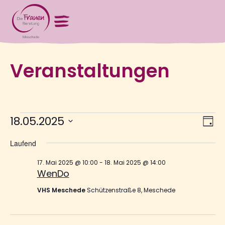
Veranstaltungen
V
Ans
18.05.2025
Tag
Nav
Datum
wählen.
Laufend
A
17. Mai 2025 @ 10:00
-
18. Mai 2025 @ 14:00
WenDo
N
VHS Meschede
Schützenstraße 8, Meschede