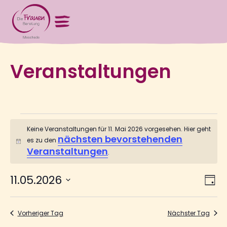
Veranstaltungen
Keine Veranstaltungen für 11. Mai 2026 vorgesehen. Hier geht
nächsten bevorstehenden
es zu den
Hinweis
Veranstaltungen
.
V
Ans
11.05.2026
Tag
Nav
Datum
wählen.
A
Vorheriger Tag
Nächster Tag