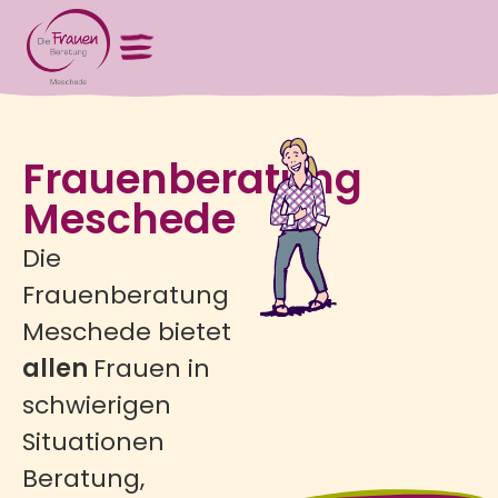
Terminvereinbarung:
Frauenberatung
0291
Meschede
52171
Die
Montags &
Frauenberatung
Mittwochs 10.00 –
12.00 Uhr
Donnerstags 14.30 –
Meschede bietet
16.30 Uhr
allen
Frauen in
schwierigen
Situationen
Beratung,