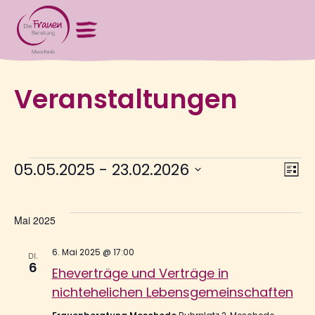
Veranstaltungen
V
Ans
05.05.2025
 - 
23.02.2026
Liste
Nav
Datum
wählen.
A
Mai 2025
N
6. Mai 2025 @ 17:00
DI.
6
Eheverträge und Verträge in
nichtehelichen Lebensgemeinschaften