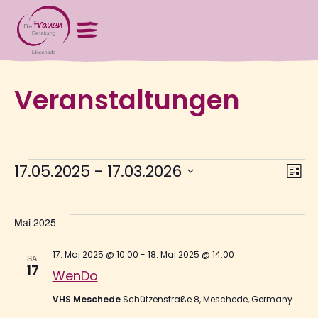
Veranstaltungen
V
Ans
17.05.2025
 - 
17.03.2026
Liste
Nav
Datum
wählen.
A
Mai 2025
N
17. Mai 2025 @ 10:00
-
18. Mai 2025 @ 14:00
SA.
17
WenDo
VHS Meschede
Schützenstraße 8, Meschede, Germany